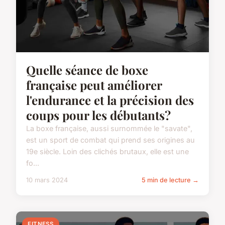
Quelle séance de boxe
française peut améliorer
l'endurance et la précision des
coups pour les débutants?
La boxe française, aussi surnommée le "savate",
est un sport de combat qui prend ses origines au
19e siècle. Loin des clichés brutaux, elle est une
fo...
10 mars 2024
5 min de lecture →
FITNESS