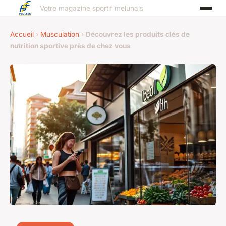
Votre magazine sportif melunais
Accueil
›
Musculation
›
Découvrez les produits clés de
nutrition sportive près de chez vous