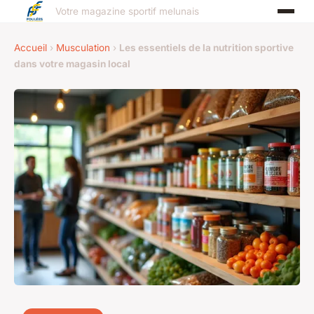
Votre magazine sportif melunais
Accueil
›
Musculation
›
Les essentiels de la nutrition sportive
dans votre magasin local