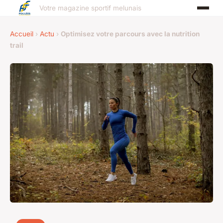
Votre magazine sportif melunais
Accueil
›
Actu
›
Optimisez votre parcours avec la nutrition
trail