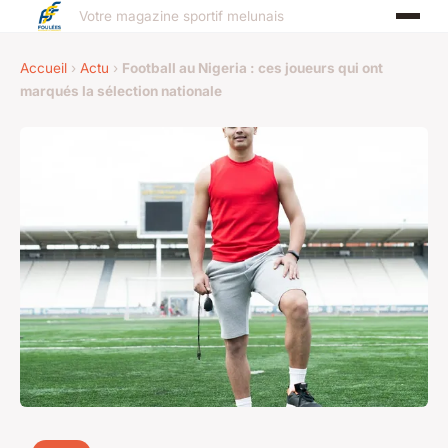
Votre magazine sportif melunais
Accueil
›
Actu
›
Football au Nigeria : ces joueurs qui ont
marqués la sélection nationale