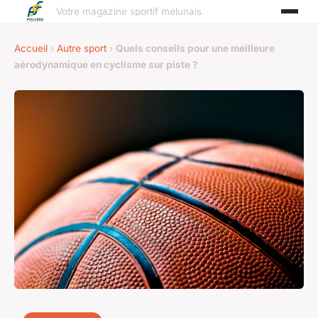
Votre magazine sportif melunais
Accueil
›
Autre sport
›
Quels conseils pour une meilleure
aérodynamique en cyclisme sur piste ?