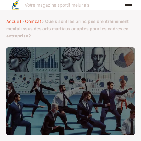
Votre magazine sportif melunais
Accueil
›
Combat
›
Quels sont les principes d'entraînement
mental issus des arts martiaux adaptés pour les cadres en
entreprise?