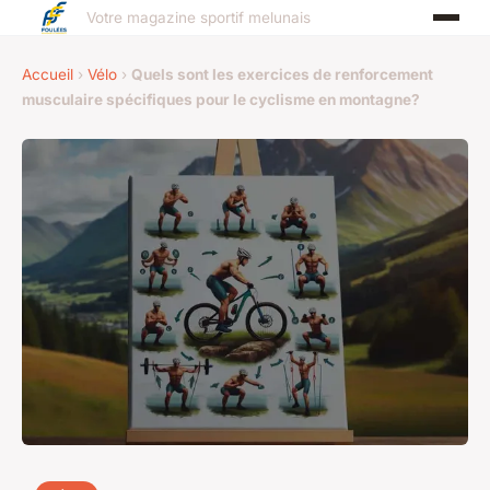
Votre magazine sportif melunais
Accueil
›
Vélo
›
Quels sont les exercices de renforcement
musculaire spécifiques pour le cyclisme en montagne?